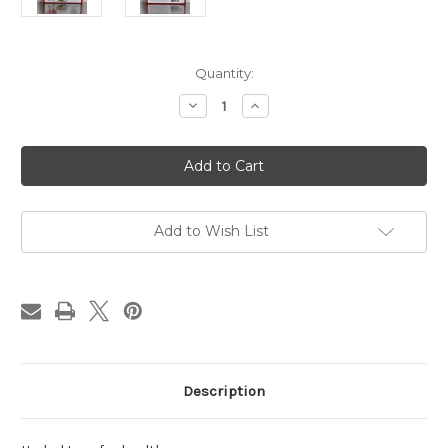
Current
Quantity:
Stock:
Decrease
Increase
Quantity
Quantity
of
of
BLOOD
BLOOD
PRESURE
PRESURE
HERBAL
HERBAL
TEA
TEA
Add to Wish List
Description