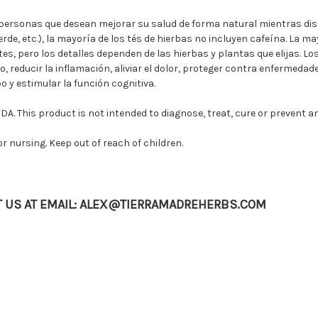
ersonas que desean mejorar su salud de forma natural mientras disfr
verde, etc.), la mayoría de los tés de hierbas no incluyen cafeína. La m
es, pero los detalles dependen de las hierbas y plantas que elijas. Lo
o, reducir la inflamación, aliviar el dolor, proteger contra enfermed
o y estimular la función cognitiva.
. This product is not intended to diagnose, treat, cure or prevent an
r nursing. Keep out of reach of children.
CT US AT EMAIL: ALEX@TIERRAMADREHERBS.COM