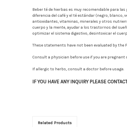
Beber té de hierbas es muy recomendable para las p
diferencia del café y el té estándar (negro, blanco, 
antioxidantes, vitaminas, minerales y otros nutrient
cuerpo y la mente, ayudar a los trastornos del sueñ
optimizar el sistema digestivo, desintoxicar el cuerp
These statements have not been evaluated by the FDA
Consult a physician before use if you are pregnant o
If allergic to herbs, consult a doctor before usage.
IF YOU HAVE ANY INQUIRY PLEASE CONTA
Related Products