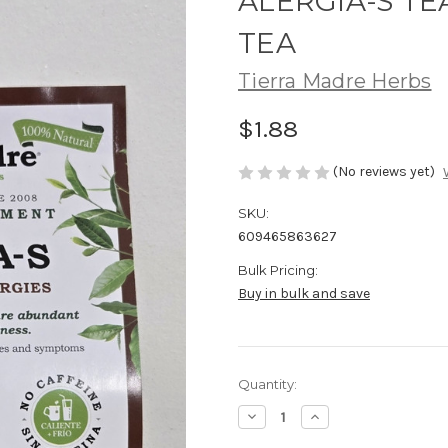
ALERGIA-S TE
TEA
Tierra Madre Herbs
$1.88
(No reviews yet)
SKU:
609465863627
Bulk Pricing:
Buy in bulk and save
Current
Quantity:
Stock:
Decrease
Increase
Quantity
Quantity
of
of