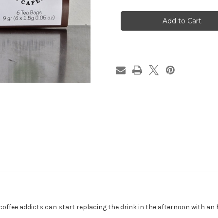
ALERGIA-
ALERGIA-
S
S
TEA
TEA
-
-
ALLERGY
ALLERGY
RELIEF
RELIEF
TEA
TEA
coffee addicts can start replacing the drink in the afternoon with an h