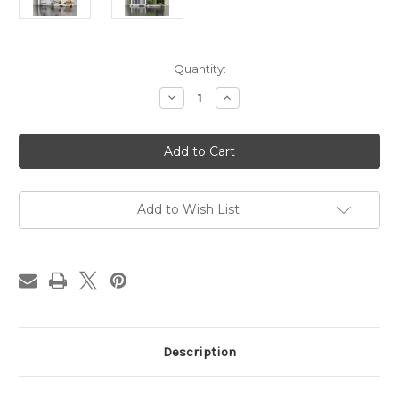
Current
Quantity:
Stock:
Decrease
Increase
Quantity
Quantity
of
of
VIRU-
VIRU-
S
S
TEA
TEA
HONEYSUCKLE
HONEYSUCKLE
TEA
TEA
WITH
WITH
GINGER,
GINGER,
Add to Wish List
GREEN
GREEN
TEA
TEA
Description